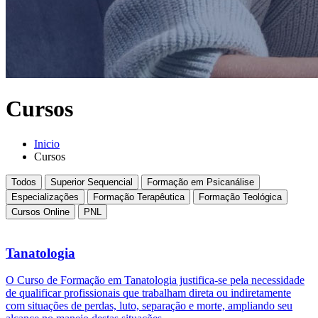
Cursos
Inicio
Cursos
Todos
Superior Sequencial
Formação em Psicanálise
Especializações
Formação Terapêutica
Formação Teológica
Cursos Online
PNL
Tanatologia
O Curso de Formação em Tanatologia justifica-se pela necessidade
de qualificar profissionais que trabalham direta ou indiretamente
com situações de perdas, luto, separação e morte, ampliando seu