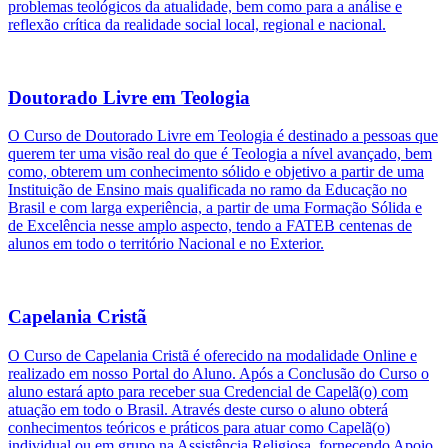
problemas teológicos da atualidade, bem como para a análise e
reflexão crítica da realidade social local, regional e nacional.
Doutorado Livre em Teologia
O Curso de Doutorado Livre em Teologia é destinado a pessoas que
querem ter uma visão real do que é Teologia a nível avançado, bem
como, obterem um conhecimento sólido e objetivo a partir de uma
Instituição de Ensino mais qualificada no ramo da Educação no
Brasil e com larga experiência, a partir de uma Formação Sólida e
de Excelência nesse amplo aspecto, tendo a FATEB centenas de
alunos em todo o território Nacional e no Exterior.
Capelania Cristã
O Curso de Capelania Cristã é oferecido na modalidade Online e
realizado em nosso Portal do Aluno. Após a Conclusão do Curso o
aluno estará apto para receber sua Credencial de Capelã(o) com
atuação em todo o Brasil. Através deste curso o aluno obterá
conhecimentos teóricos e práticos para atuar como Capelã(o)
individual ou em grupo na Assistência Religiosa, fornecendo Apoio