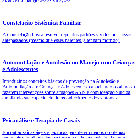
alcance no manejo destas situações.
Constelação Sistêmica Familiar
A Constelação busca resolver repetidos padrões vividos por nossos
antepassados (mesmo que esses parentes já tenham morrido).
Automutilação e Autolesão no Manejo com Crianças
e Adolescentes
Introduzir os conceitos básicos de prevenção na Autolesão e
Automutilação em Crianças e Adolescentes, capacitando os alunos a
fazerem intervenções sobre situações ASIS e com ideação Suicida,
ampliando sua capacidade de reconhecimento dos sintomas,.
Psicanálise e Terapia de Casais
Encontrar saídas ágeis e pacíficas para determinados problemas
conjugais e familiares tem se tornado cada vez mais fácil com o