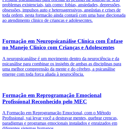
problemas existenciais, tais como: fobias, ansiedades, depressões,
obsessões, impulsos auto e heteroagressivos, angústias e crises de
toda ordem, nesta formação ainda contará com uma base diecionada
ao atendimento clinico de crianças e adolesecntes.
Formação em Neuropsicanálise Clínica com Ênfase
no Manejo Clínico com Crianças e Adolescentes
A neuropsicanálise é um movimento dentro da neurociência e da
psicanálise para combinar os insights de ambas as disciplinas para
uma melhor compreensão da mente e do cérebro, a psicanálise
emerge com toda força aliada à neurociência.
Formação em Reprogramação Emocional
Profissional Reconhecido pelo MEC
A Formação em Reprogramação Emocional, com o Método
Profissional, vai levar você a destravar mentes, quebrar crenças,
paradigmas e programas emocionais instalados e enraizados em
diferentes sistemas humanos.