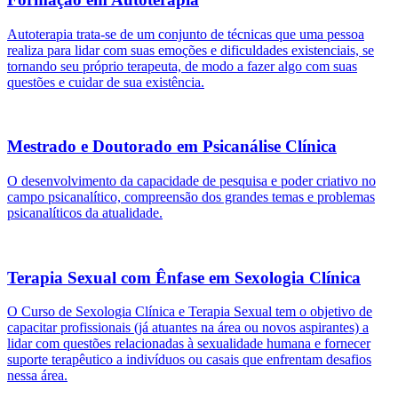
Autoterapia trata-se de um conjunto de técnicas que uma pessoa
realiza para lidar com suas emoções e dificuldades existenciais, se
tornando seu próprio terapeuta, de modo a fazer algo com suas
questões e cuidar de sua existência.
Mestrado e Doutorado em Psicanálise Clínica
O desenvolvimento da capacidade de pesquisa e poder criativo no
campo psicanalítico, compreensão dos grandes temas e problemas
psicanalíticos da atualidade.
Terapia Sexual com Ênfase em Sexologia Clínica
O Curso de Sexologia Clínica e Terapia Sexual tem o objetivo de
capacitar profissionais (já atuantes na área ou novos aspirantes) a
lidar com questões relacionadas à sexualidade humana e fornecer
suporte terapêutico a indivíduos ou casais que enfrentam desafios
nessa área.