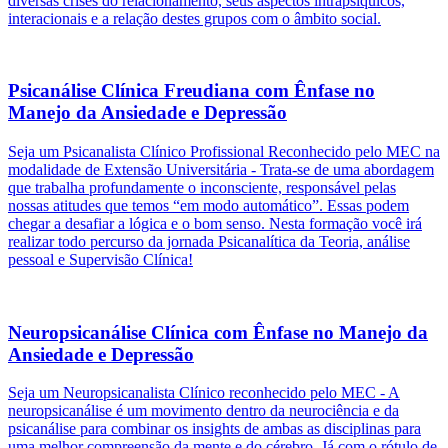
diversas crises do relacionamento, seus aspectos intrapsíquicos,
interacionais e a relação destes grupos com o âmbito social.
Psicanálise Clínica Freudiana com Ênfase no
Manejo da Ansiedade e Depressão
Seja um Psicanalista Clínico Profissional Reconhecido pelo MEC na
modalidade de Extensão Universitária - Trata-se de uma abordagem
que trabalha profundamente o inconsciente, responsável pelas
nossas atitudes que temos “em modo automático”. Essas podem
chegar a desafiar a lógica e o bom senso. Nesta formação você irá
realizar todo percurso da jornada Psicanalítica da Teoria, análise
pessoal e Supervisão Clínica!
Neuropsicanálise Clínica com Ênfase no Manejo da
Ansiedade e Depressão
Seja um Neuropsicanalista Clínico reconhecido pelo MEC - A
neuropsicanálise é um movimento dentro da neurociência e da
psicanálise para combinar os insights de ambas as disciplinas para
uma melhor compreensão da mente e do cérebro. Já com o rótulo de