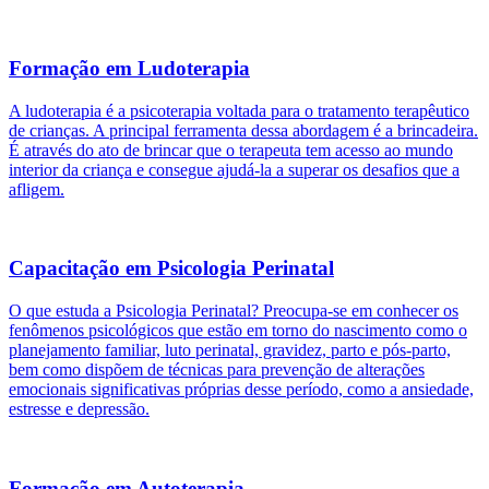
Formação em Ludoterapia
A ludoterapia é a psicoterapia voltada para o tratamento terapêutico
de crianças. A principal ferramenta dessa abordagem é a brincadeira.
É através do ato de brincar que o terapeuta tem acesso ao mundo
interior da criança e consegue ajudá-la a superar os desafios que a
afligem.
Capacitação em Psicologia Perinatal
O que estuda a Psicologia Perinatal? Preocupa-se em conhecer os
fenômenos psicológicos que estão em torno do nascimento como o
planejamento familiar, luto perinatal, gravidez, parto e pós-parto,
bem como dispõem de técnicas para prevenção de alterações
emocionais significativas próprias desse período, como a ansiedade,
estresse e depressão.
Formação em Autoterapia