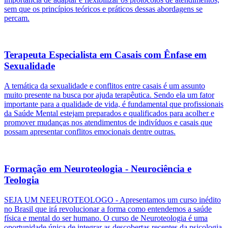
sem que os princípios teóricos e práticos dessas abordagens se
percam.
Terapeuta Especialista em Casais com Ênfase em
Sexualidade
A temática da sexualidade e conflitos entre casais é um assunto
muito presente na busca por ajuda terapêutica. Sendo ela um fator
importante para a qualidade de vida, é fundamental que profissionais
da Saúde Mental estejam preparados e qualificados para acolher e
promover mudanças nos atendimentos de indivíduos e casais que
possam apresentar conflitos emocionais dentre outras.
Formação em Neuroteologia - Neurociência e
Teologia
SEJA UM NEEUROTEOLOGO - Apresentamos um curso inédito
no Brasil que irá revolucionar a forma como entendemos a saúde
física e mental do ser humano. O curso de Neuroteologia é uma
oportunidade única de integrar as descobertas recentes da psicologia