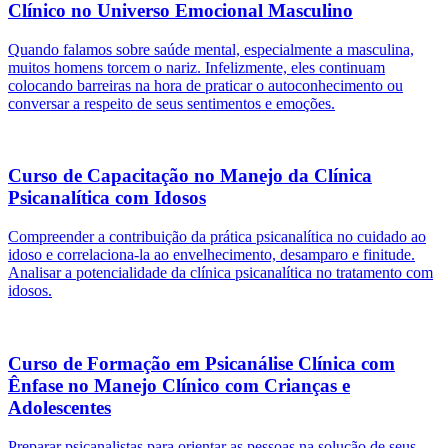
Clínico no Universo Emocional Masculino
Quando falamos sobre saúde mental, especialmente a masculina,
muitos homens torcem o nariz. Infelizmente, eles continuam
colocando barreiras na hora de praticar o autoconhecimento ou
conversar a respeito de seus sentimentos e emoções.
Curso de Capacitação no Manejo da Clínica
Psicanalítica com Idosos
Compreender a contribuição da prática psicanalítica no cuidado ao
idoso e correlaciona-la ao envelhecimento, desamparo e finitude.
Analisar a potencialidade da clínica psicanalítica no tratamento com
idosos.
Curso de Formação em Psicanálise Clínica com
Ênfase no Manejo Clínico com Crianças e
Adolescentes
Preparar psicanalistas para orientar as pessoas na solução de seus