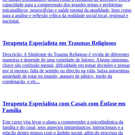
capacidade para a compreensão dos grandes temas e problemas
psicanalíticos, neurociêcias e saúde mental da atualidade, bem como
para a análise e reflexão crítica da realidade social local, regional e
nacional.
Terapeuta Especialista em Traumas Religiosos
Descrição: A Síndrome do Trauma Religioso é vivida de diferentes
maneiras e depende de uma variedade de fatores. Alguns sintomas-
chave são confusão mental, dificuldade em tomar decisões e pensar
por si mesmo, falta de sentido ou direção na vida, baixa autoestima,
ansiedade de estar no mundo, ataques de pânico, medo da
condenação, e etc...
Terapeuta Especialista com Casais com Ênfase em
Família
Este curso visa levar o aluno a compreender a psicodinâmica da
família e do casal, seus aspectos intrapsíquicos, interacionais e a
relação destes grupos com o âmbito social, além do processo da