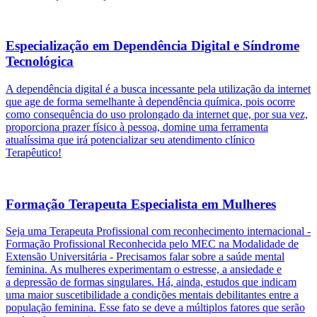
Especialização em Dependência Digital e Síndrome
Tecnológica
A dependência digital é a busca incessante pela utilização da internet
que age de forma semelhante à dependência química, pois ocorre
como consequência do uso prolongado da internet que, por sua vez,
proporciona prazer físico à pessoa, domine uma ferramenta
atualíssima que irá potencializar seu atendimento clínico
Terapêutico!
Formação Terapeuta Especialista em Mulheres
Seja uma Terapeuta Profissional com reconhecimento internacional -
Formação Profissional Reconhecida pelo MEC na Modalidade de
Extensão Universitária - Precisamos falar sobre a saúde mental
feminina. As mulheres experimentam o estresse, a ansiedade e
a depressão de formas singulares. Há, ainda, estudos que indicam
uma maior suscetibilidade a condições mentais debilitantes entre a
população feminina. Esse fato se deve a múltiplos fatores que serão