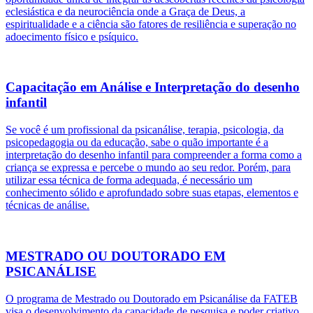
eclesiástica e da neurociência onde a Graça de Deus, a
espiritualidade e a ciência são fatores de resiliência e superação no
adoecimento físico e psíquico.
Capacitação em Análise e Interpretação do desenho
infantil
Se você é um profissional da psicanálise, terapia, psicologia, da
psicopedagogia ou da educação, sabe o quão importante é a
interpretação do desenho infantil para compreender a forma como a
criança se expressa e percebe o mundo ao seu redor. Porém, para
utilizar essa técnica de forma adequada, é necessário um
conhecimento sólido e aprofundado sobre suas etapas, elementos e
técnicas de análise.
MESTRADO OU DOUTORADO EM
PSICANÁLISE
O programa de Mestrado ou Doutorado em Psicanálise da FATEB
visa o desenvolvimento da capacidade de pesquisa e poder criativo