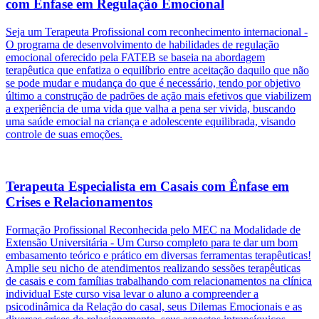
com Ênfase em Regulação Emocional
Seja um Terapeuta Profissional com reconhecimento internacional -
O programa de desenvolvimento de habilidades de regulação
emocional oferecido pela FATEB se baseia na abordagem
terapêutica que enfatiza o equilíbrio entre aceitação daquilo que não
se pode mudar e mudança do que é necessário, tendo por objetivo
último a construção de padrões de ação mais efetivos que viabilizem
a experiência de uma vida que valha a pena ser vivida, buscando
uma saúde emocial na criança e adolescente equilibrada, visando
controle de suas emoções.
Terapeuta Especialista em Casais com Ênfase em
Crises e Relacionamentos
Formação Profissional Reconhecida pelo MEC na Modalidade de
Extensão Universitária - Um Curso completo para te dar um bom
embasamento teórico e prático em diversas ferramentas terapêuticas!
Amplie seu nicho de atendimentos realizando sessões terapêuticas
de casais e com famílias trabalhando com relacionamentos na clínica
individual Este curso visa levar o aluno a compreender a
psicodinâmica da Relação do casal, seus Dilemas Emocionais e as