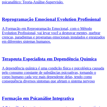
psicanalítico: Teoria-Análise-Supervisão.
Reprogramação Emocional Evolution Profissional
A Formação em Reprogramação Emocional, com o Método
Evolution Profissional, vai levar você a destravar mentes, quebrar
crenças, paradigmas e programas emocionais instalados e enraizados
em diferentes sistemas humanos.
Terapeuta Especialista em Dependência Química
A dependência química é uma condição física e psicológica causada
pelo consumo constante de substâncias psicoativas, tornando o
corpo humano cada vez mais dependente delas, tendo como
consequência diversos sintomas que afetam o sistema nervoso
Formação em Psicanálise Integrativa