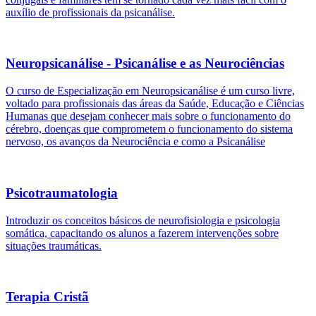
auxílio de profissionais da psicanálise.
Neuropsicanálise - Psicanálise e as Neurociências
O curso de Especialização em Neuropsicanálise é um curso livre,
voltado para profissionais das áreas da Saúde, Educação e Ciências
Humanas que desejam conhecer mais sobre o funcionamento do
cérebro, doenças que comprometem o funcionamento do sistema
nervoso, os avanços da Neurociência e como a Psicanálise
Psicotraumatologia
Introduzir os conceitos básicos de neurofisiologia e psicologia
somática, capacitando os alunos a fazerem intervenções sobre
situações traumáticas.
Terapia Cristã