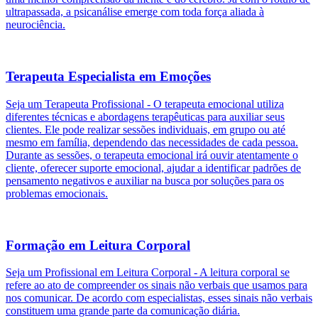
ultrapassada, a psicanálise emerge com toda força aliada à
neurociência.
Terapeuta Especialista em Emoções
Seja um Terapeuta Profissional - O terapeuta emocional utiliza
diferentes técnicas e abordagens terapêuticas para auxiliar seus
clientes. Ele pode realizar sessões individuais, em grupo ou até
mesmo em família, dependendo das necessidades de cada pessoa.
Durante as sessões, o terapeuta emocional irá ouvir atentamente o
cliente, oferecer suporte emocional, ajudar a identificar padrões de
pensamento negativos e auxiliar na busca por soluções para os
problemas emocionais.
Formação em Leitura Corporal
Seja um Profissional em Leitura Corporal - A leitura corporal se
refere ao ato de compreender os sinais não verbais que usamos para
nos comunicar. De acordo com especialistas, esses sinais não verbais
constituem uma grande parte da comunicação diária.