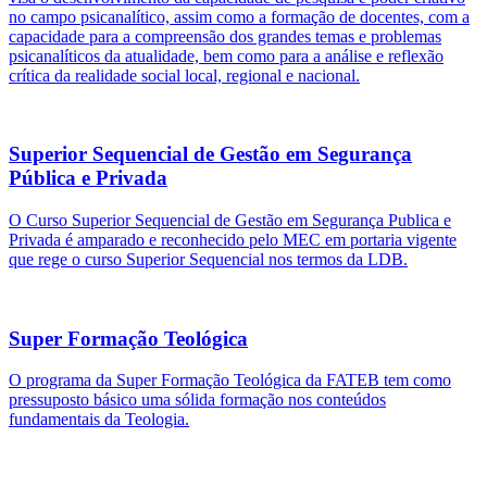
no campo psicanalítico, assim como a formação de docentes, com a
capacidade para a compreensão dos grandes temas e problemas
psicanalíticos da atualidade, bem como para a análise e reflexão
crítica da realidade social local, regional e nacional.
Superior Sequencial de Gestão em Segurança
Pública e Privada
O Curso Superior Sequencial de Gestão em Segurança Publica e
Privada é amparado e reconhecido pelo MEC em portaria vigente
que rege o curso Superior Sequencial nos termos da LDB.
Super Formação Teológica
O programa da Super Formação Teológica da FATEB tem como
pressuposto básico uma sólida formação nos conteúdos
fundamentais da Teologia.