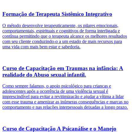
Formação de Terapeuta Sistêmico Integrativo
O método desenvolve terapeuticamente, os pilares emocionais,
comportamentais, espirituais e cognitivos de forma interligada e
contínua permitindo que o terapeuta alcance os melhores resultados
com seu cliente conduzindo-o a um estado de mais recursos para
uma vida com mais bem estar e sabedoria.
Curso de Capacitação em Traumas na infância: A
realidade do Abuso sexual infantil.
Como sempre falamos, o apoio psicológico para crianças e
adolescentes após a ocorrência de uma violência sexual é
imprescindível para evitar a revitimização e ajudar a vítima a lidar
com esse trauma e amenizar as inúmeras consequências e marcas no
comportamento e nas relações interpessoais deixadas a longo prazo.
Curso de Capacitação A Psicanálise e o Manejo