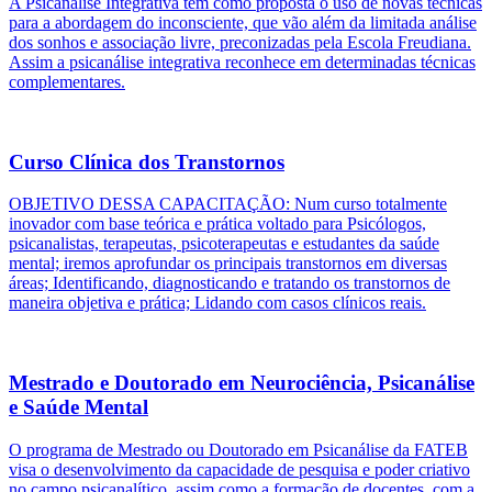
A Psicanálise Integrativa tem como proposta o uso de novas técnicas
para a abordagem do inconsciente, que vão além da limitada análise
dos sonhos e associação livre, preconizadas pela Escola Freudiana.
Assim a psicanálise integrativa reconhece em determinadas técnicas
complementares.
Curso Clínica dos Transtornos
OBJETIVO DESSA CAPACITAÇÃO: Num curso totalmente
inovador com base teórica e prática voltado para Psicólogos,
psicanalistas, terapeutas, psicoterapeutas e estudantes da saúde
mental; iremos aprofundar os principais transtornos em diversas
áreas; Identificando, diagnosticando e tratando os transtornos de
maneira objetiva e prática; Lidando com casos clínicos reais.
Mestrado e Doutorado em Neurociência, Psicanálise
e Saúde Mental
O programa de Mestrado ou Doutorado em Psicanálise da FATEB
visa o desenvolvimento da capacidade de pesquisa e poder criativo
no campo psicanalítico, assim como a formação de docentes, com a