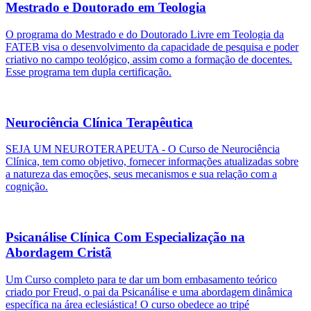
Mestrado e Doutorado em Teologia
O programa do Mestrado e do Doutorado Livre em Teologia da
FATEB visa o desenvolvimento da capacidade de pesquisa e poder
criativo no campo teológico, assim como a formação de docentes.
Esse programa tem dupla certificação.
Neurociência Clínica Terapêutica
SEJA UM NEUROTERAPEUTA - O Curso de Neurociência
Clínica, tem como objetivo, fornecer informações atualizadas sobre
a natureza das emoções, seus mecanismos e sua relação com a
cognição.
Psicanálise Clínica Com Especialização na
Abordagem Cristã
Um Curso completo para te dar um bom embasamento teórico
criado por Freud, o pai da Psicanálise e uma abordagem dinâmica
específica na área eclesiástica! O curso obedece ao tripé