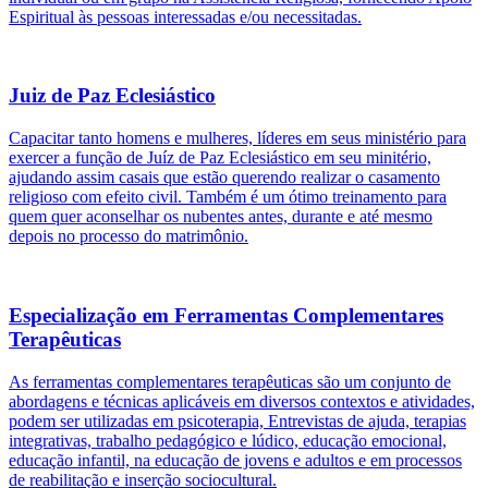
Espiritual às pessoas interessadas e/ou necessitadas.
Juiz de Paz Eclesiástico
Capacitar tanto homens e mulheres, líderes em seus ministério para
exercer a função de Juíz de Paz Eclesiástico em seu minitério,
ajudando assim casais que estão querendo realizar o casamento
religioso com efeito civil. Também é um ótimo treinamento para
quem quer aconselhar os nubentes antes, durante e até mesmo
depois no processo do matrimônio.
Especialização em Ferramentas Complementares
Terapêuticas
As ferramentas complementares terapêuticas são um conjunto de
abordagens e técnicas aplicáveis em diversos contextos e atividades,
podem ser utilizadas em psicoterapia, Entrevistas de ajuda, terapias
integrativas, trabalho pedagógico e lúdico, educação emocional,
educação infantil, na educação de jovens e adultos e em processos
de reabilitação e inserção sociocultural.