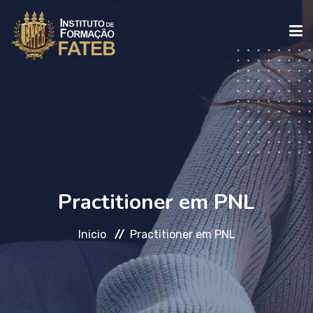
INICIO
INSTITUCIONAL
CURSOS
Practitioner em PNL
Inicio
Practitioner em PNL
FALE CONOSCO