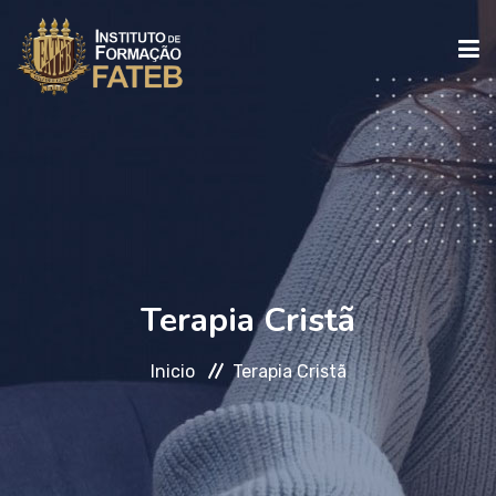
INICIO
INSTITUCIONAL
CURSOS
Terapia Cristã
Inicio
Terapia Cristã
FALE CONOSCO